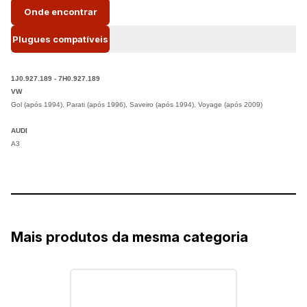
Onde encontrar
Plugues compatíveis
1J0.927.189 - 7H0.927.189
VW
Gol (após 1994),
Parati (após 1996),
Saveiro (após 1994),
Voyage (após 2009)
AUDI
A3
Mais produtos da mesma categoria