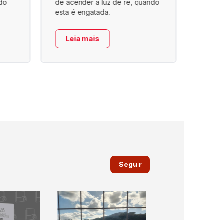
do
de acender a luz de ré, quando
a ar, 
esta é engatada.
no co
Leia mais
Le
Seguir