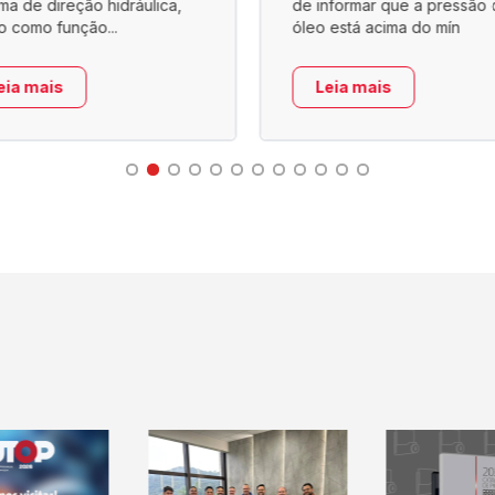
ema de direção hidráulica,
de informar que a pressão 
o como função...
óleo está acima do mín
eia mais
Leia mais