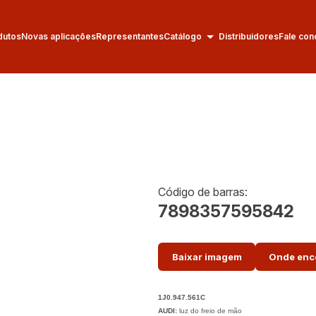
dutos
Novas aplicações
Representantes
Catálogo
Distribuidores
Fale con
Código de barras:
7898357595842
Baixar imagem
Onde enc
1J0.947.561C
AUDI:
luz do freio de mão