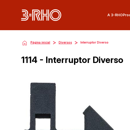
A 3-RHO
Pro
>
>
Página inicial
Diversos
Interruptor Diverso
1114 - Interruptor Diverso