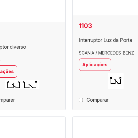
1103
Interruptor Luz da Porta
uptor diverso
SCANIA / MERCEDES-BENZ
A
Aplicações
cações
mparar
Comparar