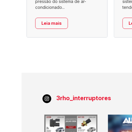
o ar
pressão do sistema de ar-
sist
condicionado...
tend
Leia mais
L
3rho_interruptores