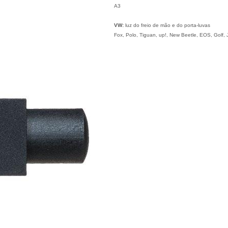
A3
VW:
luz do freio de mão e do porta-luvas
Fox,
Polo,
Tiguan,
up!,
New Beetle,
EOS,
Golf,