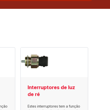
Interruptores de luz
Int
de ré
pne
unção
Estes interruptores tem a função
Utili