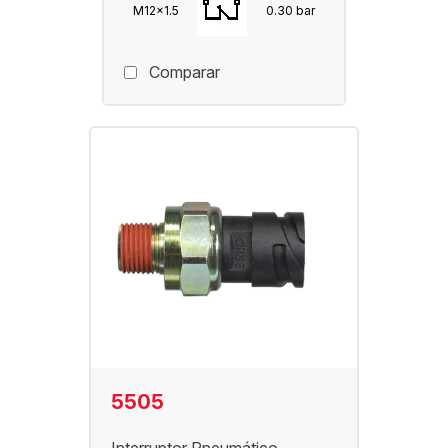
M12x1.5
0.30 bar
Comparar
5505