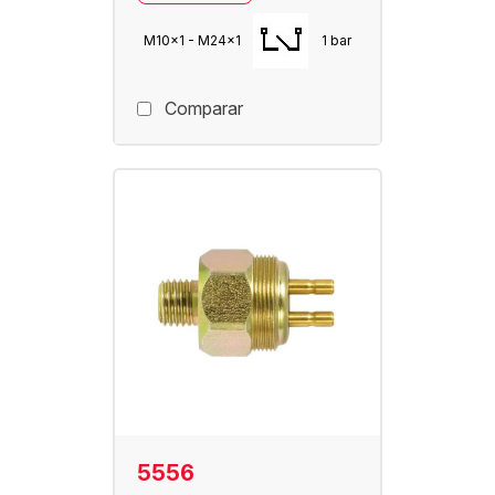
M10x1 - M24x1
1 bar
Comparar
5556