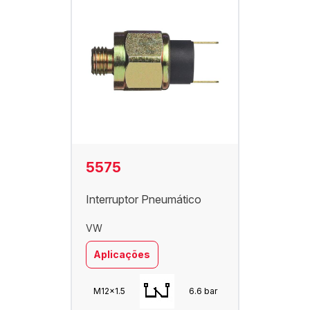
5575
Interruptor Pneumático
VW
Aplicações
M12x1.5
6.6 bar