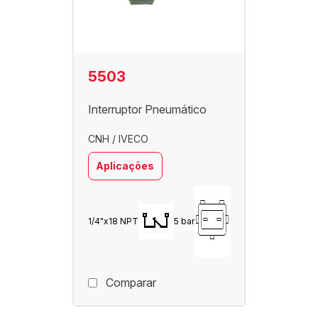
5503
Interruptor Pneumático
CNH / IVECO
Aplicações
1/4"x18 NPT
5 bar
Comparar