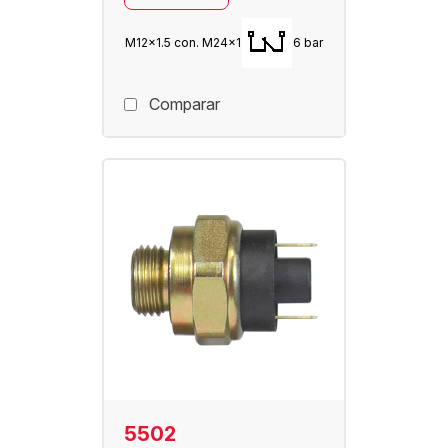
M12x1.5 con. M24x1
6 bar
Comparar
5502