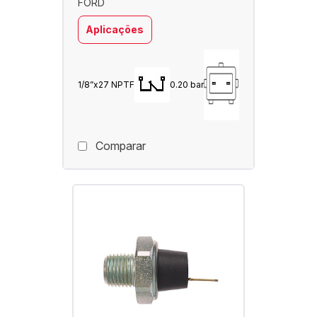
FORD
Aplicações
1/8”x27 NPTF
0.20 bar
Comparar