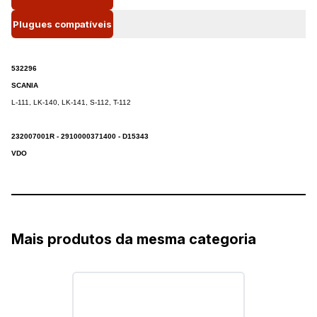
Plugues compatíveis
532296
SCANIA
L-111, LK-140, LK-141, S-112, T-112
232007001R - 2910000371400 - D15343
VDO
Mais produtos da mesma categoria