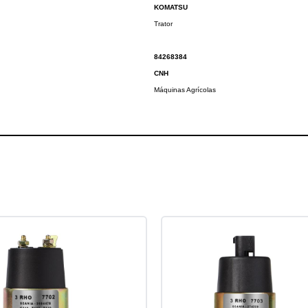
KOMATSU
Trator
84268384
CNH
Máquinas Agrícolas