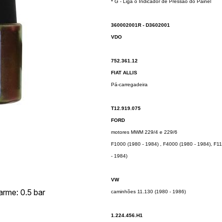
* G - Liga o Indicador de Pressão do Painel
360002001R - D3602001
VDO
752.361.12
FIAT ALLIS
Pá-carregadeira
T12.919.075
FORD
motores MWM 229/4 e 229/6
F1000 (1980 - 1984) , F4000 (1980 - 1984), F1
- 1984)
VW
arme: 0.5 bar
caminhões 11.130 (1980 - 1986)
1.224.456.H1