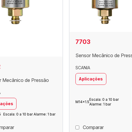
7703
Sensor Mecânico de Pres
2
SCANIA
Aplicações
r Mecânico de Pressão
A
Escala: 0 a 10 bar
M14x1.5
cações
Alarme: 1 bar
5
Escala: 0 a 10 bar Alarme: 1 bar
mparar
Comparar