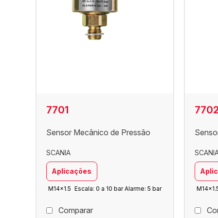
7701
770
Sensor Mecânico de Pressão
Senso
SCANIA
SCANI
Aplicações
Apli
M14x1.5
Escala: 0 a 10 bar Alarme: 5 bar
M14x1.
Comparar
Co