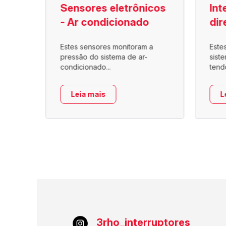
são
Sensores eletrônicos
Int
- Ar condicionado
dir
Estes sensores monitoram a
Este
o ar
pressão do sistema de ar-
sist
condicionado...
tend
Leia mais
L
3rho_interruptores