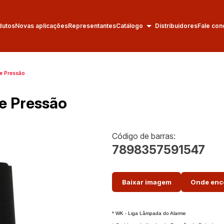
dutos
Novas aplicações
Representantes
Catálogo
Distribuidores
Fale con
e Pressão
e Pressão
Código de barras:
7898357591547
Baixar imagem
Onde enc
* WK - Liga Lâmpada do Alarme