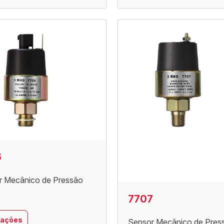
6
r Mecânico de Pressão
7707
cações
Sensor Mecânico de Pres