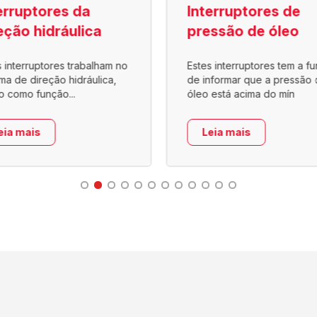
erruptores da
Interruptores de
eção hidráulica
pressão de óleo
s interruptores trabalham no
Estes interruptores tem a f
ema de direção hidráulica,
de informar que a pressão 
o como função...
óleo está acima do mín
eia mais
Leia mais