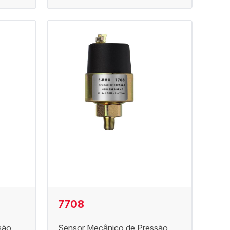
7708
são
Sensor Mecânico de Pressão