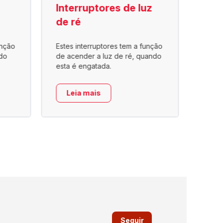
Interruptores de luz
Int
de ré
pne
unção
Estes interruptores tem a função
Utili
do
de acender a luz de ré, quando
a ar, 
esta é engatada.
no co
Leia mais
Le
Seguir