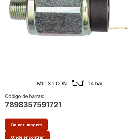
M10 x 1 CON.
14 bar
Código de barras:
7898357591721
Baixar imagem
Onde encontrar