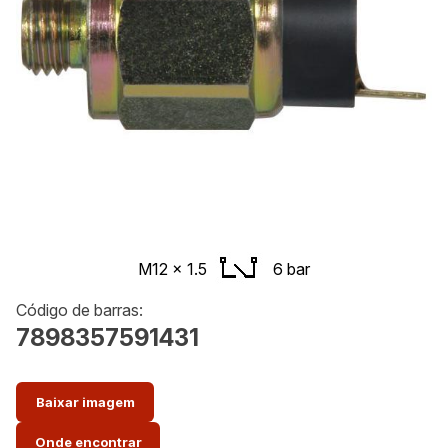
M12 x 1.5
6 bar
Código de barras:
7898357591431
Baixar imagem
Onde encontrar