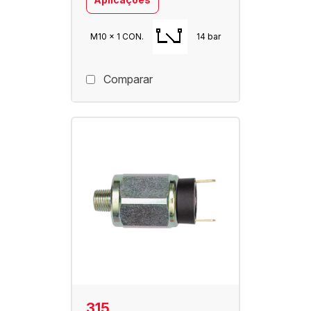
M10 x 1 CON.
14 bar
Comparar
315