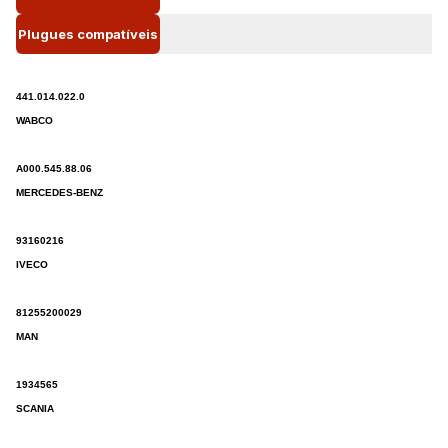
Plugues compatíveis
441.014.022.0
WABCO
A000.545.88.06
MERCEDES-BENZ
93160216
IVECO
81255200029
MAN
1934565
SCANIA