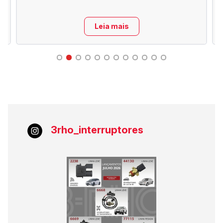
Leia mais
3rho_interruptores