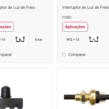
uptor de Luz de Freio
Interruptor de Luz de Freio
FORD
cações
Aplicações
 1.5
6 bar
M12 x 1.5
mparar
Comparar