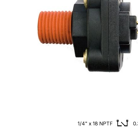
1/4" x 18 NPTF
0.