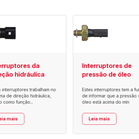
erruptores da
Interruptores de
eção hidráulica
pressão de óleo
s interruptores trabalham no
Estes interruptores tem a f
ema de direção hidráulica,
de informar que a pressão 
o como função...
óleo está acima do mín
eia mais
Leia mais