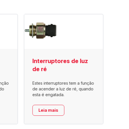
Interruptores de luz
Int
de ré
pne
unção
Estes interruptores tem a função
Utili
do
de acender a luz de ré, quando
a ar, 
esta é engatada.
no co
Leia mais
Le