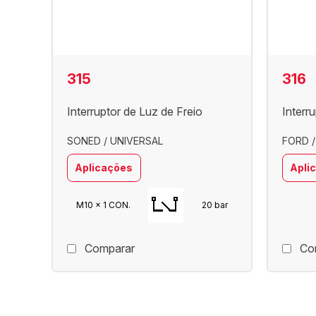
315
316
Interruptor de Luz de Freio
Interr
SONED / UNIVERSAL
FORD 
Aplicações
Apli
M10 x 1 CON.
20 bar
Comparar
Co