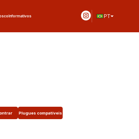
PT
osco
Informativos
ontrar
Plugues compatíveis