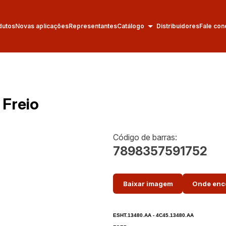
dutos
Novas aplicações
Representantes
Catálogo
Distribuidores
Fale con
 Freio
Código de barras:
7898357591752
Baixar imagem
Onde enc
ESHT.13480.AA - 4C45.13480.AA