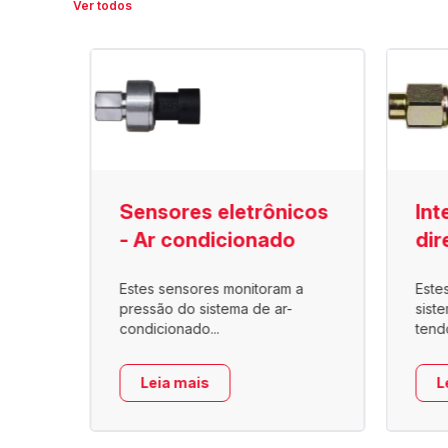
Ver todos
são
Sensores eletrônicos
Int
- Ar condicionado
dir
Estes sensores monitoram a
Este
o ar
pressão do sistema de ar-
sist
condicionado...
tend
Leia mais
L