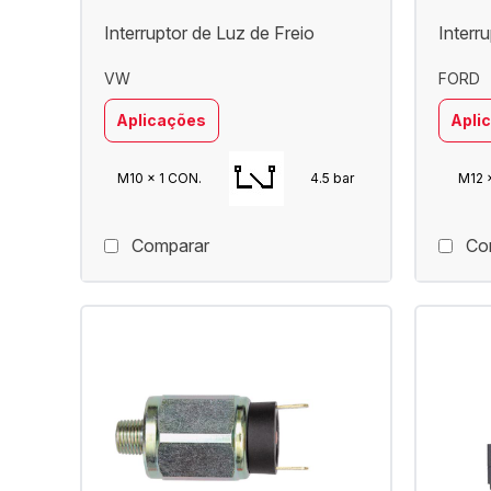
Interruptor de Luz de Freio
Interr
VW
FORD
Aplicações
Apli
M10 x 1 CON.
4.5 bar
M12 x
Comparar
Co