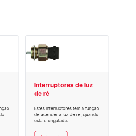
Interruptores de luz
Int
de ré
pne
unção
Estes interruptores tem a função
Utili
do
de acender a luz de ré, quando
a ar, 
esta é engatada.
no co