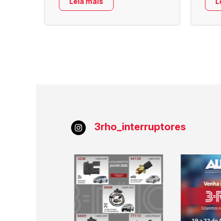
Leia mais
L
3rho_interruptores