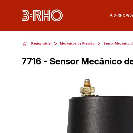
A 3-RHO
Pro
>
>
Página inicial
Mecânicos de Pressão
Sensor Mecânico d
7716 - Sensor Mecânico d