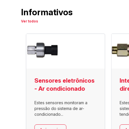
Informativos
Ver todos
são
Sensores eletrônicos
Int
- Ar condicionado
dir
Estes sensores monitoram a
Este
o ar
pressão do sistema de ar-
sist
condicionado...
tend