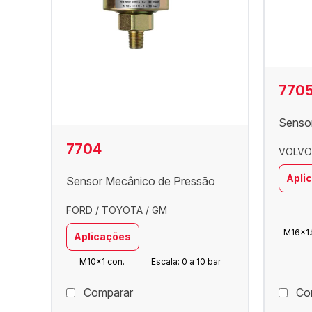
770
Senso
7704
VOLVO
Apli
Sensor Mecânico de Pressão
FORD / TOYOTA / GM
M16x1.
Aplicações
M10x1 con.
Escala: 0 a 10 bar
Comparar
Co