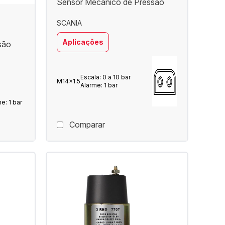
Sensor Mecânico de Pressão
SCANIA
Aplicações
são
Escala: 0 a 10 bar
M14x1.5
Alarme: 1 bar
me: 1 bar
Comparar