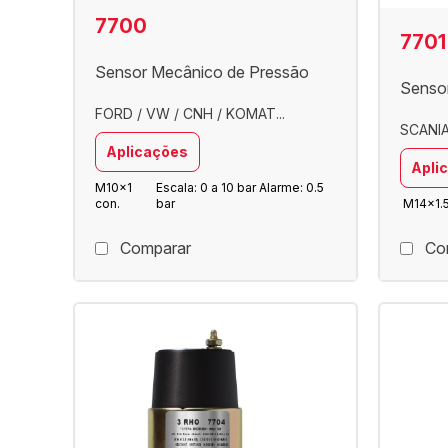
7700
7701
Sensor Mecânico de Pressão
Senso
FORD / VW / CNH / KOMAT...
SCANI
Aplicações
Apli
M10x1
Escala: 0 a 10 bar Alarme: 0.5
con.
bar
M14x1.
Comparar
Co