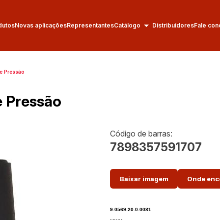
dutos
Novas aplicações
Representantes
Catálogo
Distribuidores
Fale con
e Pressão
e Pressão
Código de barras:
7898357591707
Baixar imagem
Onde enc
9.0569.20.0.0081