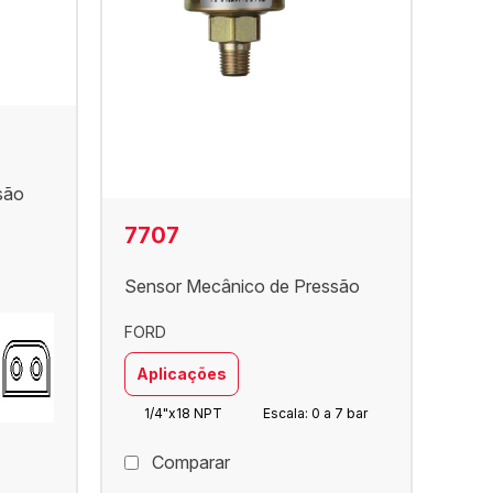
são
7707
Sensor Mecânico de Pressão
FORD
Aplicações
1/4"x18 NPT
Escala: 0 a 7 bar
Comparar