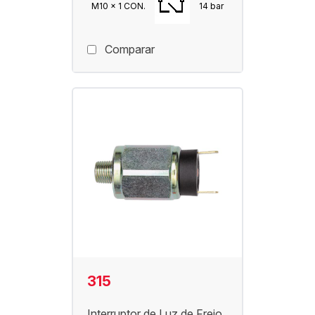
M10 x 1 CON.
14 bar
Comparar
315
Interruptor de Luz de Freio