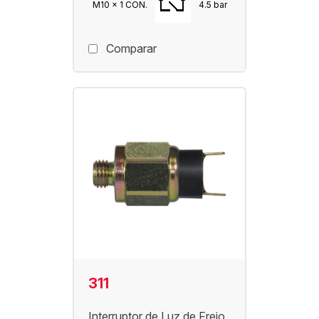
M10 x 1 CON.
4.5 bar
Comparar
311
Interruptor de Luz de Freio