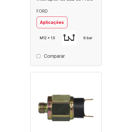
FORD
Aplicações
M12 x 1.5
6 bar
Comparar