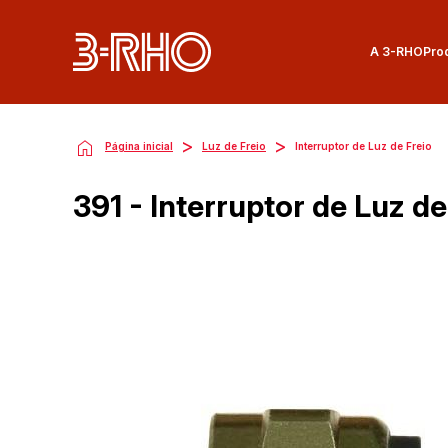
A 3-RHO
Pro
>
>
Página inicial
Luz de Freio
Interruptor de Luz de Freio
391 - Interruptor de Luz de