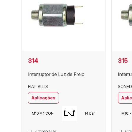
314
315
Interruptor de Luz de Freio
Interr
FIAT ALLIS
SONED 
Aplicações
Apli
M10 x 1 CON.
14 bar
M10 x
Comparar
Co