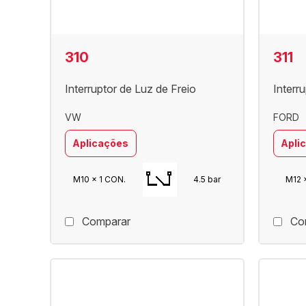
310
311
Interruptor de Luz de Freio
Interr
VW
FORD
Aplicações
Apli
M10 x 1 CON.
4.5 bar
M12 x
Comparar
Co