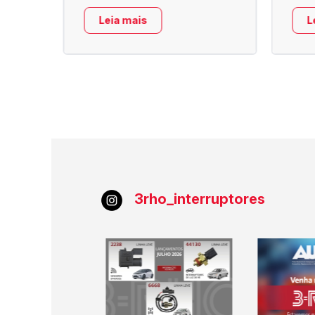
Leia mais
L
3rho_interruptores