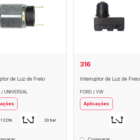
316
uptor de Luz de Freio
Interruptor de Luz de Freio
/ UNIVERSAL
FORD / VW
cações
Aplicações
 1 CON.
20 bar
mparar
Comparar