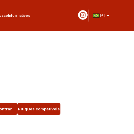
PT
osco
Informativos
ontrar
Plugues compatíveis