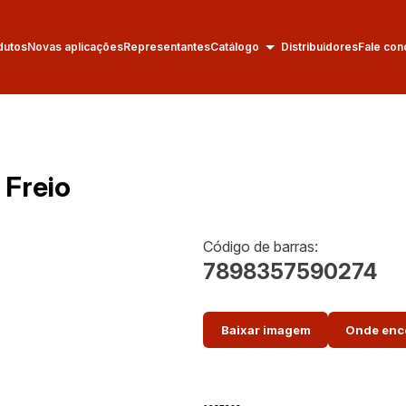
dutos
Novas aplicações
Representantes
Catálogo
Distribuidores
Fale con
 Freio
Código de barras:
7898357590274
Baixar imagem
Onde enc