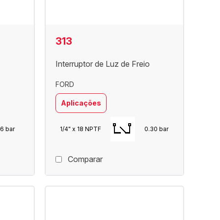
313
Interruptor de Luz de Freio
FORD
Aplicações
6 bar
1/4" x 18 NPTF
0.30 bar
Comparar