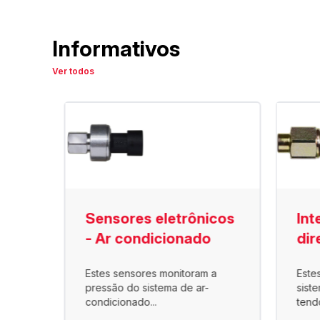
Informativos
Ver todos
são
Sensores eletrônicos
Int
- Ar condicionado
dir
Estes sensores monitoram a
Este
o ar
pressão do sistema de ar-
sist
condicionado...
tend