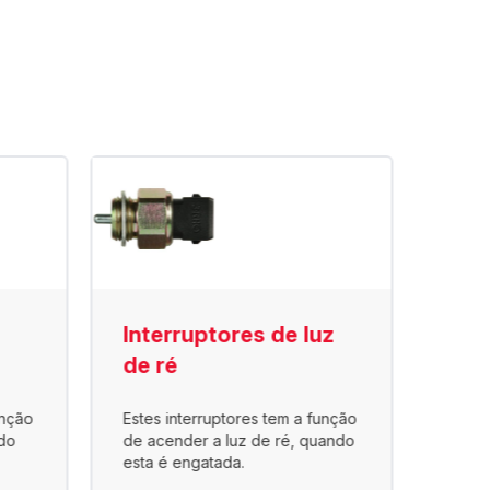
Interruptores de luz
Int
de ré
pne
unção
Estes interruptores tem a função
Utili
do
de acender a luz de ré, quando
a ar, 
esta é engatada.
no co