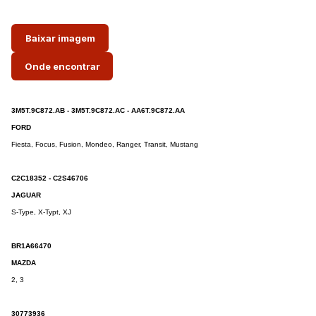
Baixar imagem
Onde encontrar
3M5T.9C872.AB - 3M5T.9C872.AC - AA6T.9C872.AA
FORD
Fiesta, Focus, Fusion, Mondeo, Ranger, Transit, Mustang
C2C18352 - C2S46706
JAGUAR
S-Type, X-Typt, XJ
BR1A66470
MAZDA
2, 3
30773936